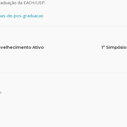
graduação da EACH/USP:
mas-de-pos-graduacao
nvelhecimento Ativo
1º Simpósio
o